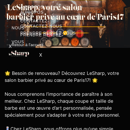
Aller
LeSharp, votre salon
À PROPOS
au
À PROPOS
BLOG
barbier privé au cœur de Paris17
contenu
BLOG
CONTACTEZ-
CONTACTEZ-NOUS
NOUS
PRENDRE RENDEZ-VOUS
PRENDRE RENDEZ-
VOUS
Retour à l'accueil
X
X
🌟 Besoin de renouveau? Découvrez LeSharp, votre
salon barbier privé au cœur de Paris17! 🌟
Nous comprenons l’importance de paraître à son
meilleur. Chez LeSharp, chaque coupe et taille de
barbe est une œuvre d’art personnalisée, pensée
spécialement pour s’adapter à votre style personnel.
💈Chez LeSharp, nous offrons plus qu’une simple