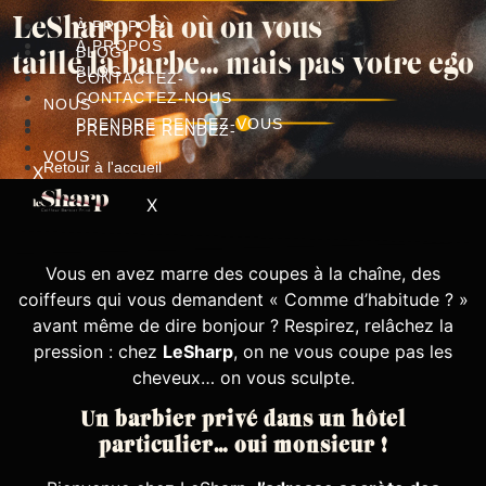
Aller
LeSharp : là où on vous
À PROPOS
au
À PROPOS
BLOG
taille la barbe… mais pas votre ego
contenu
BLOG
CONTACTEZ-
CONTACTEZ-NOUS
NOUS
PRENDRE RENDEZ-VOUS
PRENDRE RENDEZ-
VOUS
Retour à l'accueil
X
X
Vous en avez marre des coupes à la chaîne, des
coiffeurs qui vous demandent « Comme d’habitude ? »
avant même de dire bonjour ? Respirez, relâchez la
pression : chez
LeSharp
, on ne vous coupe pas les
cheveux… on vous sculpte.
Un barbier privé dans un hôtel
particulier… oui monsieur !