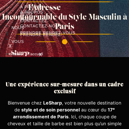
Aller
L’Adresse
À PROPOS
au
À PROPOS
BLOG
Incontournable du Style Masculin à
contenu
BLOG
CONTACTEZ-
Paris
CONTACTEZ-NOUS
NOUS
PRENDRE RENDEZ-VOUS
PRENDRE RENDEZ-
VOUS
X
Retour à l'accueil
X
Une expérience sur-mesure dans un cadre
exclusif
Bienvenue chez
LeSharp
, votre nouvelle destination
de
style et de soin personnel
au cœur du
17ᵉ
arrondissement de Paris
. Ici, chaque coupe de
cheveux et taille de barbe est bien plus qu’un simple