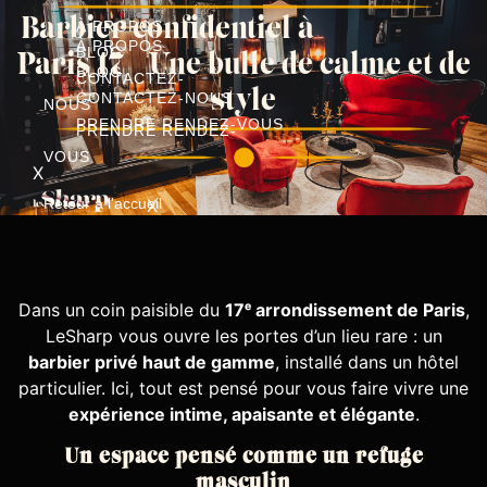
Aller
Barbier confidentiel à
À PROPOS
au
À PROPOS
BLOG
Paris 17 – Une bulle de calme et de
contenu
BLOG
CONTACTEZ-
style
CONTACTEZ-NOUS
NOUS
PRENDRE RENDEZ-VOUS
PRENDRE RENDEZ-
VOUS
X
Retour à l'accueil
X
Dans un coin paisible du
17ᵉ arrondissement de Paris
,
LeSharp vous ouvre les portes d’un lieu rare : un
barbier privé haut de gamme
, installé dans un hôtel
particulier. Ici, tout est pensé pour vous faire vivre une
expérience intime, apaisante et élégante
.
Un espace pensé comme un refuge
masculin